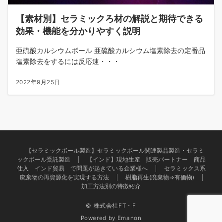
【素材別】セラミックろ材の解説と期待できる
効果・機能を分かりやすく説明
亜硫酸カルシウムボール 亜硫酸カルシウム塩素除去の定番品
塩素除去をするには反応速・・・
2022年9月25日
【セラミックボール製造】セラミックボール関連製品製造・セラミ
ックボール受託製造
【インド】現地生産 販売パートナー 商品
仕入 インド貿易 で問題が起きている企業様へ
セラミックス系
廃棄物の再資源化を実現する方法
樹脂再生(廃棄物⇒有価物)
加工方法別の特徴紹介
© 株式会社FT・F
Powered by
Emanon